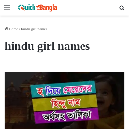
Menu
Se
Home
/
hindu girl names
hindu girl names