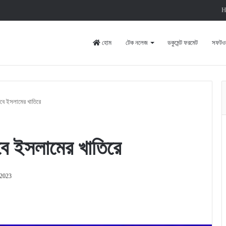
H
হোম
টেক নলেজ
ডকুমেন্ট ফরমেট
সফটওয়
াবে ইসলামের খাতিরে
বে ইসলামের খাতিরে
 2023
rint