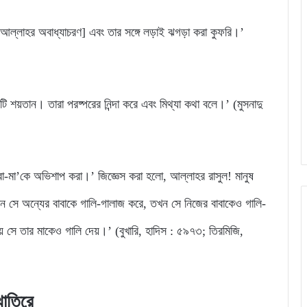
 [আল্লাহর অবাধ্যাচরণ] এবং তার সঙ্গে লড়াই ঝগড়া করা কুফরি।’
ি শয়তান। তারা পরষ্পরের নিন্দা করে এবং মিথ্যা কথা বলে।’ (মুসনাদু
া-মা’কে অভিশাপ করা।’ জিজ্ঞেস করা হলো, আল্লাহর রাসুল! মানুষ
ন সে অন্যের বাবাকে গালি-গালাজ করে, তখন সে নিজের বাবাকেও গালি-
 সে তার মাকেও গালি দেয়।’ (বুখারি, হাদিস : ৫৯৭৩; তিরমিজি,
খাতিরে