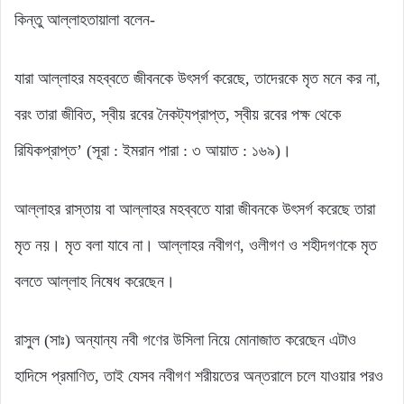
কিন্তু আল্লাহতায়ালা বলেন-
যারা আল্লাহর মহব্বতে জীবনকে উৎসর্গ করেছে, তাদেরকে মৃত মনে কর না,
বরং তারা জীবিত, স্বীয় রবের নৈকট্যপ্রাপ্ত, স্বীয় রবের পক্ষ থেকে
রিযিকপ্রাপ্ত’ (সূরা : ইমরান পারা : ৩ আয়াত : ১৬৯)।
আল্লাহর রাস্তায় বা আল্লাহর মহব্বতে যারা জীবনকে উৎসর্গ করেছে তারা
মৃত নয়। মৃত বলা যাবে না। আল্লাহর নবীগণ, ওলীগণ ও শহীদগণকে মৃত
বলতে আল্লাহ নিষেধ করেছেন।
রাসুল (সাঃ) অন্যান্য নবী গণের উসিলা নিয়ে মোনাজাত করেছেন এটাও
হাদিসে প্রমাণিত, তাই যেসব নবীগণ শরীয়তের অন্তরালে চলে যাওয়ার পরও