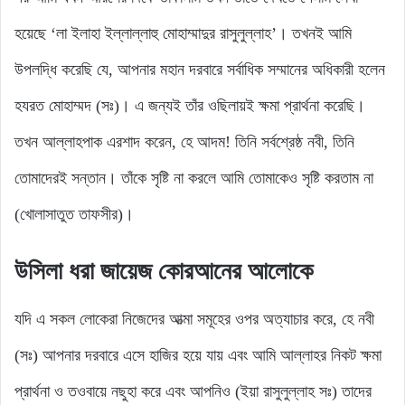
হয়েছে ‘লা ইলাহা ইল্লাল্লাহু মোহাম্মাদুর রাসুলুল্লাহ’। তখনই আমি
উপলদ্ধি করেছি যে, আপনার মহান দরবারে সর্বাধিক সম্মানের অধিকারী হলেন
হযরত মোহাম্মদ (সঃ)। এ জন্যই তাঁর ওছিলায়ই ক্ষমা প্রার্থনা করেছি।
তখন আল্লাহপাক এরশাদ করেন, হে আদম! তিনি সর্বশ্রেষ্ঠ নবী, তিনি
তোমাদেরই সন্তান। তাঁকে সৃষ্টি না করলে আমি তোমাকেও সৃষ্টি করতাম না
(খোলাসাতুত তাফসীর)।
উসিলা ধরা জায়েজ কোরআনের আলোকে
যদি এ সকল লোকেরা নিজেদের আত্মা সমূহের ওপর অত্যাচার করে, হে নবী
(সঃ) আপনার দরবারে এসে হাজির হয়ে যায় এবং আমি আল্লাহর নিকট ক্ষমা
প্রার্থনা ও তওবায়ে নছুহা করে এবং আপনিও (ইয়া রাসুলুল্লাহ সঃ) তাদের