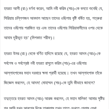
হযরত আলী (রা:) বর্ণনা করেন, আমি নবী করিম (সাঃ)-কে বলতে শুনেছি যে,
সিরিয়ায় চল্লিশজন আবদাল আছেন তাদের ওছিলায় বৃষ্টি বর্ষিত হয়, শত্রুরা
তাদের ওছিলায় পরাজিত হয় এবং তাদের ওছিলায় সিরিয়াবাসীদের ওপর থেকে
আযাব দূরীভূত হয়’ (মিশকাত শরীফ)।
হযরত উমর (রা:) থেকে বর্ণিত হাদিসে রয়েছে যে, হযরত আদম (আঃ)-কে
সর্বশেষ ও সর্বশ্রেষ্ঠ নবী হযরত রাসুলে করিম (সাঃ)-এর ওছিলায়
আল্লাহপাকের মহান দরবারে ক্ষমা প্রার্থী হয়েছে। তখন আল্লাহপাক তাঁকে
জিজ্ঞেস করলেন, হে আদম! মোহাম্মদ (সাঃ)-কে তুমি কীভাবে জানলে?
তদুত্তরে হযরত আদম (আঃ) আরজ করলেন, হে মহান মালিক! আমার সৃষ্টির
পর আমি যখন আরশের দিকে তাকালাম তখন তাতে দেখতে পেলাম লেখা