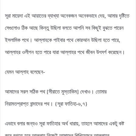
সূরা মায়েদা এই আয়াতের ব্যাখ্যা অনেকজন অনেকভাবে দেয়, আমার দৃষ্টিতে
সেগুলোও ঠিক আছে কিন্তু উছিলা বলতে আপনি সব কিছুই বুঝতে পারেন
ইসলামিক পথে। আল্লাহকে পাইবার পথে কোরআন উছিলা হতে পারে,
আল্লাহর ওলীগন হতে পারে যারা আল্লাহর পথে জীবন উৎসর্গ করেছেন।
যেমন আল্লাহ বলেছেন-
আমাদের সরল সঠিক পথ [সীরাতে মুস্তাকিম] দেখাও। তোমার
নিয়ামতপ্রাপ্ত বান্দাদের পথ। {সূরা ফাতিহা-৬,৭}
এভাবে বলার জন্যও সূরা ফাতিহার অর্থ ধারায়, তাহলে আমাদের একটু কষ্ট
করে বুঝতে হবে আল্লাহ নিজেই আমাদের শিখিয়েছেন আল্লাহর