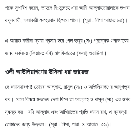
পক্ষে সুপারিশ করেন, তাহলে নি:সন্দেহে এরা আমি আল্লাহতায়ালাকে তওবা
কবুলকারী, ক্ষমাকারী মেহেরবান হিসেবে পাবে। (সূরা : নিসা আয়াত ৬৪)।
এ আয়াত কারীমা দ্বারা প্রমাণ হয়ে গেল হুজুর (সঃ) প্রত্যেক গুনাহ্গারের
জন্য সর্বসময় (কিয়ামতাবধি) মাগফিরাতের (ক্ষমা) ওয়াছিলা।
ওলী আউলিয়াগণের উসিলা ধরা জায়েজ
হে ঈমানদারগণ! তোমরা আল্লাহ, রাসুল (সঃ) ও আউলিয়াগণের আনুগত্য
কর। কোন বিষয়ে মতভেদ দেখা দিলে তা আল্লাহ ও রাসুল (সঃ)-এর ওপর
ন্যস্ত কর। যদি আল্লাহ এবং আখিরাতের প্রতি ঈমান রাখ, এ ব্যবস্থা
তোমাদের জন্য উত্তম। (সূরা : নিসা, পারা- ৪ আয়াত- ৫৯)।