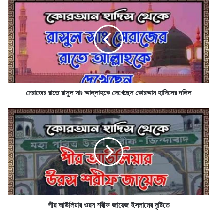
মেরাজের
রাতে
রাসুল
সাঃ
আল্লাহকে
দেখেছেন
কোরআন
হাদিসের
দলিল
মেরাজের রাতে রাসুল সাঃ আল্লাহকে দেখেছেন কোরআন হাদিসের দলিল
পীর
আউলিয়ার
ওরস
শরীফ
জায়েজ
ইসলামের
দৃষ্টিতে
পীর আউলিয়ার ওরস শরীফ জায়েজ ইসলামের দৃষ্টিতে