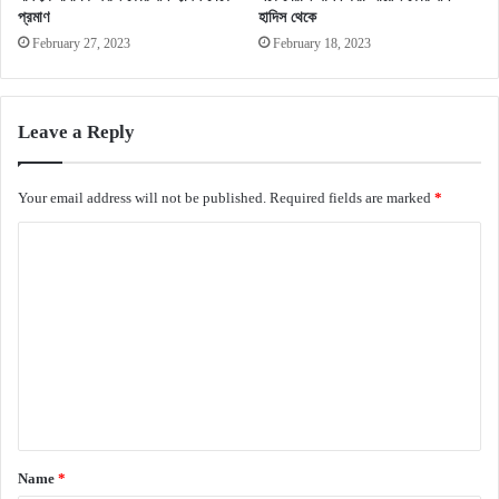
প্রমাণ
হাদিস থেকে
February 27, 2023
February 18, 2023
Leave a Reply
Your email address will not be published.
Required fields are marked
*
C
o
m
m
e
n
t
*
Name
*