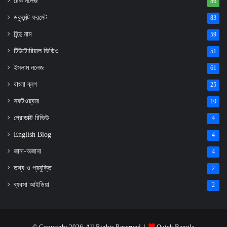
টেক নলেজ
86
ডকুমেন্ট ফরমেট
83
হিন্দু নাম
59
টিউটোরিয়াল ভিডিও
51
ইসলাম নলেজ
61
বাংলা ব্লগ
25
সফটওয়্যার
10
প্রোডাক্ট রিভিউ
4
English Blog
4
জানা-অজানা
4
তথ্য ও প্রযুক্তি
2
ব্যবসা আইডিয়া
2
© Copyright 2026, All Rights Reserved |
Quick Bangla