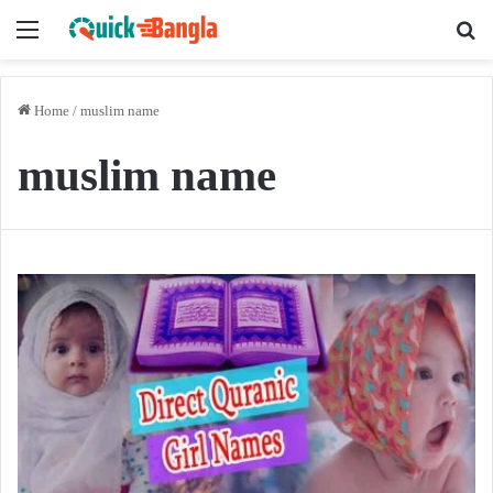
Menu
Se
Home
/
muslim name
muslim name