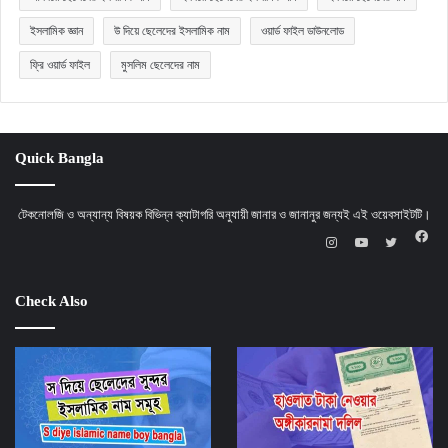
ইসলামিক জ্ঞান
উ দিয়ে ছেলেদের ইসলামিক নাম
ওয়ার্ড ফাইল ডাউনলোড
ফ্রি ওয়ার্ড ফাইল
মুসলিম ছেলেদের নাম
Quick Bangla
টেকনোলজি ও অন্যান্য বিষয়ক বিভিন্ন ক্যাটাগরি অনুযায়ী জানার ও জানানুর জন্যই এই ওয়েবসাইটটি।
Fac
Instagram
YouTube
X
Check Also