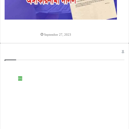
হাওলাত টাকা দেওয়ার অঙ্গিকারনামা, টাকা ধারের চুক্তিপত্র
লেখার নিয়ম
September 27, 2023
Categories
ইসলামিক নাম
508
টেক নলেজ
86
ডকুমেন্ট ফরমেট
83
হিন্দু নাম
59
টিউটোরিয়াল ভিডিও
51
ইসলাম নলেজ
61
বাংলা ব্লগ
25