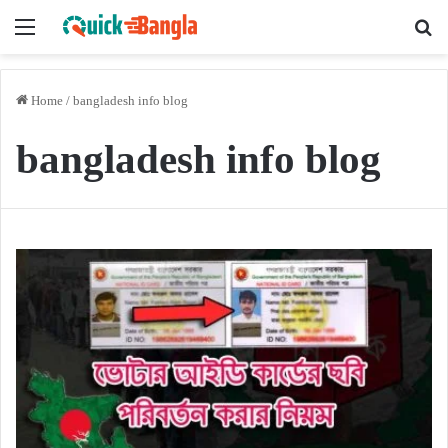
Menu
Se
fo
Home
/
bangladesh info blog
bangladesh info blog