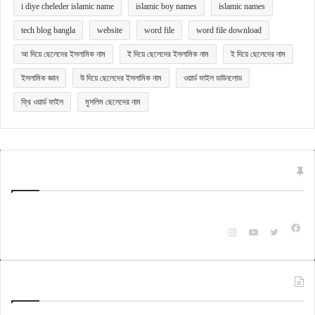
i diye cheleder islamic name
islamic boy names
islamic names
tech blog bangla
website
word file
word file download
আ দিয়ে ছেলেদের ইসলামিক নাম
ই দিয়ে ছেলেদের ইসলামিক নাম
ই দিয়ে ছেলেদের নাম
ইসলামিক জ্ঞান
উ দিয়ে ছেলেদের ইসলামিক নাম
ওয়ার্ড ফাইল ডাউনলোড
ফ্রি ওয়ার্ড ফাইল
মুসলিম ছেলেদের নাম
Quick Bangla
টেকনোলজি ও অন্যান্য বিষয়ক বিভিন্ন ক্যাটাগরি অনুযায়ী জানার ও জানানুর জন্যই এই ওয়েবসাইটটি।
Fac
Instagram
YouTube
X
Check Also