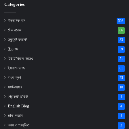
Categories
ইসলামিক নাম
508
টেক নলেজ
86
ডকুমেন্ট ফরমেট
83
হিন্দু নাম
59
টিউটোরিয়াল ভিডিও
51
ইসলাম নলেজ
61
বাংলা ব্লগ
25
সফটওয়্যার
10
প্রোডাক্ট রিভিউ
4
English Blog
4
জানা-অজানা
4
তথ্য ও প্রযুক্তি
2