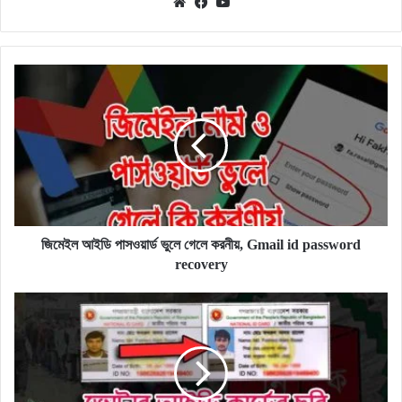
Website
Facebook
YouTube
জিমেইল
আইডি
পাসওয়ার্ড
ভুলে
গেলে
করনীয়,
Gmail
id
password
recovery
জিমেইল আইডি পাসওয়ার্ড ভুলে গেলে করনীয়, Gmail id password
recovery
ভোটার
আইডি
কার্ডের
ছবি
পরিবর্তন
করার