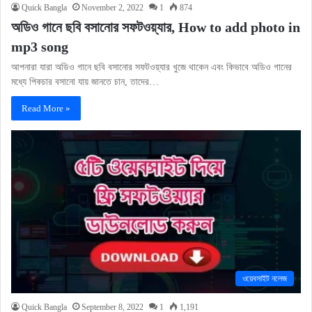
Quick Bangla
November 2, 2022
1
874
অডিও গানে ছবি বসানোর সফটওয়্যার, How to add photo in
mp3 song
আপনারা যারা অডিও গানে ছবি বসানোর সফটওয়্যার খুজে থাকেন এবং কিভাবে অডিও গানের
মধ্যে পিকচার বসানো যায় জানতে চান, তাদের…
Read More »
ওয়েবসাইট নলেজ
Quick Bangla
September 8, 2022
1
1,191