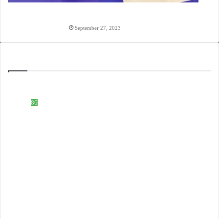
হাওলাত টাকা দেওয়ার অঙ্গিকারনামা, টাকা ধারের চুক্তিপত্র
লেখার নিয়ম
September 27, 2023
Categories
ইসলামিক নাম
508
টেক নলেজ
86
ডকুমেন্ট ফরমেট
83
হিন্দু নাম
59
টিউটোরিয়াল ভিডিও
51
ইসলাম নলেজ
61
বাংলা ব্লগ
25
সফটওয়্যার
10
প্রোডাক্ট রিভিউ
4