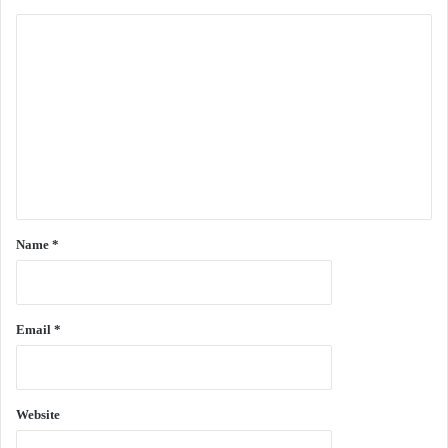
C
o
m
m
e
n
t
*
Name
*
Email
*
Website