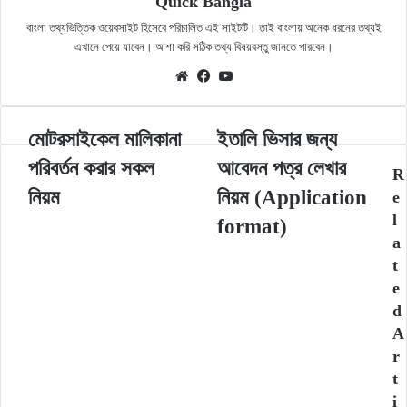
Quick Bangla
বাংলা তথ্যভিত্তিক ওয়েবসাইট হিসেবে পরিচালিত এই সাইটটি। তাই বাংলায় অনেক ধরনের তথ্যই
এখানে পেয়ে যাবেন। আশা করি সঠিক তথ্য বিষয়বস্তু জানতে পারবেন।
Website
Facebook
YouTube
মোটরসাইকেল
ইতালি
মোটরসাইকেল মালিকানা
ইতালি ভিসার জন্য
মালিকানা
ভিসার
পরিবর্তন করার সকল
আবেদন পত্র লেখার
পরিবর্তন
জন্য
R
করার
আবেদন
নিয়ম
নিয়ম (Application
e
সকল
পত্র
l
format)
নিয়ম
লেখার
a
নিয়ম
t
(Application
e
format)
d
A
r
t
i