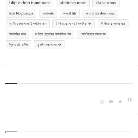
i diye cheleder islamic name
islamic boy names
islamic names
tech blog bangla
website
word file
word file download
আ দিয়ে ছেলেদের ইসলামিক নাম
ই দিয়ে ছেলেদের ইসলামিক নাম
ই দিয়ে ছেলেদের নাম
ইসলামিক জ্ঞান
উ দিয়ে ছেলেদের ইসলামিক নাম
ওয়ার্ড ফাইল ডাউনলোড
ফ্রি ওয়ার্ড ফাইল
মুসলিম ছেলেদের নাম
Quick Bangla
টেকনোলজি ও অন্যান্য বিষয়ক বিভিন্ন ক্যাটাগরি অনুযায়ী জানার ও জানানুর জন্যই এই ওয়েবসাইটটি।
Fac
Instagram
YouTube
X
Check Also