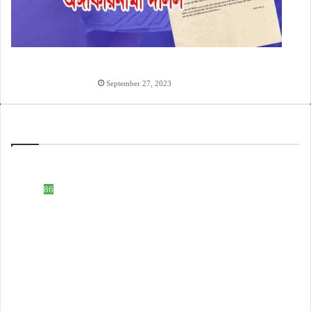
হাওলাত টাকা দেওয়ার অঙ্গিকারনামা, টাকা ধারের চুক্তিপত্র
লেখার নিয়ম
September 27, 2023
Categories
ইসলামিক নাম
508
টেক নলেজ
86
ডকুমেন্ট ফরমেট
83
হিন্দু নাম
59
টিউটোরিয়াল ভিডিও
51
ইসলাম নলেজ
61
বাংলা ব্লগ
25