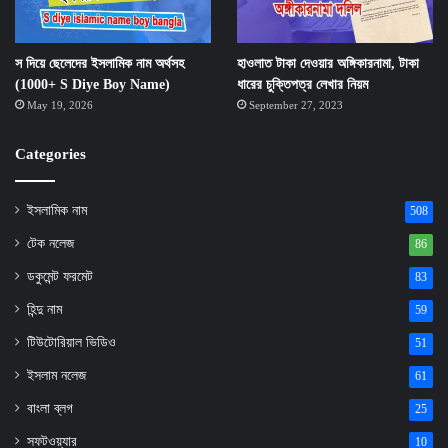
স দিয়ে ছেলেদের ইসলামিক নাম অর্থসহ
হাওলাত টাকা দেওয়ার অঙ্গিকারনামা, টাকা
(1000+ S Diye Boy Name)
ধারের চুক্তিপত্র লেখার নিয়ম
May 19, 2026
September 27, 2023
Categories
ইসলামিক নাম
508
টেক নলেজ
86
ডকুমেন্ট ফরমেট
83
হিন্দু নাম
59
টিউটোরিয়াল ভিডিও
51
ইসলাম নলেজ
61
বাংলা ব্লগ
25
সফটওয়্যার
10