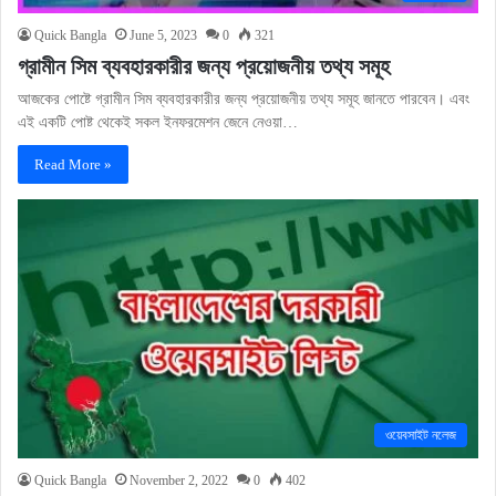
Quick Bangla
June 5, 2023
0
321
গ্রামীন সিম ব্যবহারকারীর জন্য প্রয়োজনীয় তথ্য সমূহ
আজকের পোষ্টে গ্রামীন সিম ব্যবহারকারীর জন্য প্রয়োজনীয় তথ্য সমূহ জানতে পারবেন। এবং
এই একটি পোষ্ট থেকেই সকল ইনফরমেশন জেনে নেওয়া…
Read More »
ওয়েবসাইট নলেজ
Quick Bangla
November 2, 2022
0
402