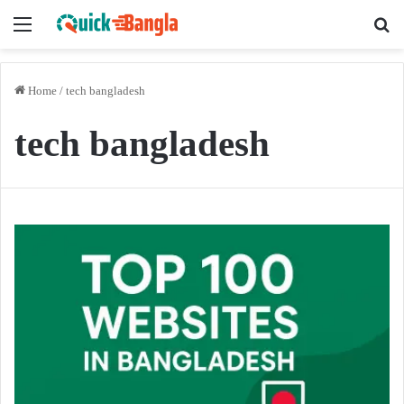
Menu
Se
Home
/
tech bangladesh
tech bangladesh