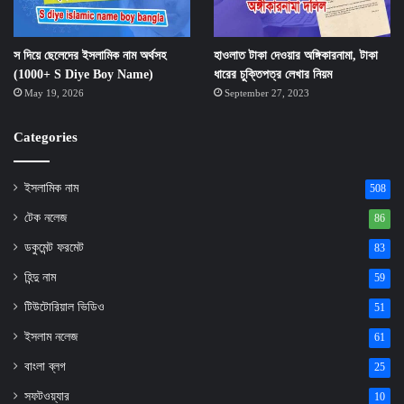
স দিয়ে ছেলেদের ইসলামিক নাম অর্থসহ
হাওলাত টাকা দেওয়ার অঙ্গিকারনামা, টাকা
(1000+ S Diye Boy Name)
ধারের চুক্তিপত্র লেখার নিয়ম
May 19, 2026
September 27, 2023
Categories
ইসলামিক নাম
508
টেক নলেজ
86
ডকুমেন্ট ফরমেট
83
হিন্দু নাম
59
টিউটোরিয়াল ভিডিও
51
ইসলাম নলেজ
61
বাংলা ব্লগ
25
সফটওয়্যার
10