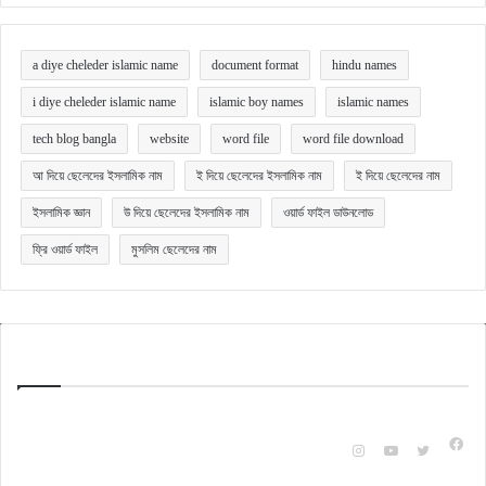
a diye cheleder islamic name
document format
hindu names
i diye cheleder islamic name
islamic boy names
islamic names
tech blog bangla
website
word file
word file download
আ দিয়ে ছেলেদের ইসলামিক নাম
ই দিয়ে ছেলেদের ইসলামিক নাম
ই দিয়ে ছেলেদের নাম
ইসলামিক জ্ঞান
উ দিয়ে ছেলেদের ইসলামিক নাম
ওয়ার্ড ফাইল ডাউনলোড
ফ্রি ওয়ার্ড ফাইল
মুসলিম ছেলেদের নাম
Quick Bangla
টেকনোলজি ও অন্যান্য বিষয়ক বিভিন্ন ক্যাটাগরি অনুযায়ী জানার ও জানানুর জন্যই এই ওয়েবসাইটটি।
Fac
Instagram
YouTube
X