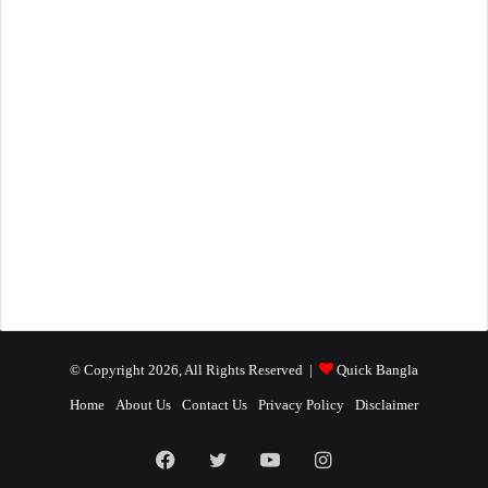
টিউটোরিয়াল ভিডিও
51
ইসলাম নলেজ
61
বাংলা ব্লগ
25
সফটওয়্যার
10
প্রোডাক্ট রিভিউ
4
English Blog
4
জানা-অজানা
4
তথ্য ও প্রযুক্তি
2
ব্যবসা আইডিয়া
2
© Copyright 2026, All Rights Reserved |
Quick Bangla
Home
About Us
Contact Us
Privacy Policy
Disclaimer
Facebook
X
YouTube
Instagram