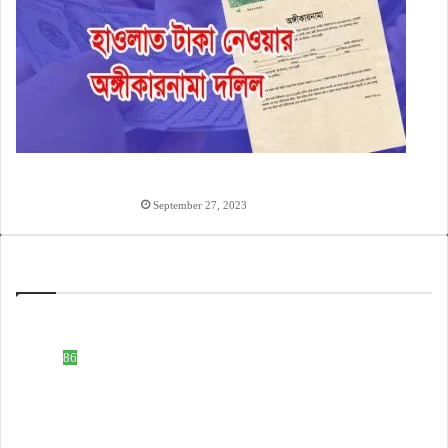
হাওলাত টাকা দেওয়ার অঙ্গিকারনামা, টাকা ধারের চুক্তিপত্র
লেখার নিয়ম
September 27, 2023
Categories
ইসলামিক নাম
508
টেক নলেজ
86
ডকুমেন্ট ফরমেট
83
হিন্দু নাম
59