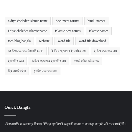
a diye cheleder islamic name
document format
hindu names
i diye cheleder islamic name
islamic boy names
islamic names
tech blog bangla
website
word file
word file download
আ দিয়ে ছেলেদের ইসলামিক নাম
ই দিয়ে ছেলেদের ইসলামিক নাম
ই দিয়ে ছেলেদের নাম
ইসলামিক জ্ঞান
উ দিয়ে ছেলেদের ইসলামিক নাম
ওয়ার্ড ফাইল ডাউনলোড
ফ্রি ওয়ার্ড ফাইল
মুসলিম ছেলেদের নাম
Quick Bangla
টেকনোলজি ও অন্যান্য বিষয়ক বিভিন্ন ক্যাটাগরি অনুযায়ী জানার ও জানানুর জন্যই এই ওয়েবসাইটটি।