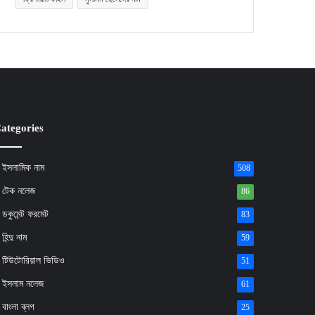
ategories
ইসলামিক নাম
508
টেক নলেজ
86
ডকুমেন্ট ফরমেট
83
হিন্দু নাম
59
টিউটোরিয়াল ভিডিও
51
ইসলাম নলেজ
61
বাংলা ব্লগ
25