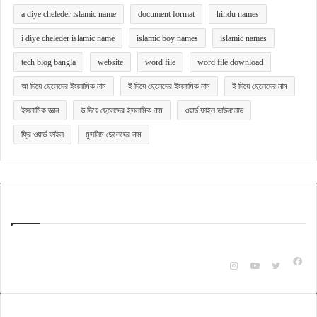
a diye cheleder islamic name
document format
hindu names
i diye cheleder islamic name
islamic boy names
islamic names
tech blog bangla
website
word file
word file download
আ দিয়ে ছেলেদের ইসলামিক নাম
ই দিয়ে ছেলেদের ইসলামিক নাম
ই দিয়ে ছেলেদের নাম
ইসলামিক জ্ঞান
উ দিয়ে ছেলেদের ইসলামিক নাম
ওয়ার্ড ফাইল ডাউনলোড
ফ্রি ওয়ার্ড ফাইল
মুসলিম ছেলেদের নাম
Quick Bangla
টেকনোলজি ও অন্যান্য বিষয়ক বিভিন্ন ক্যাটাগরি অনুযায়ী জানার ও জানানুর জন্যই এই ওয়েবসাইটটি।
Fac
Instagram
YouTube
X
Check Also