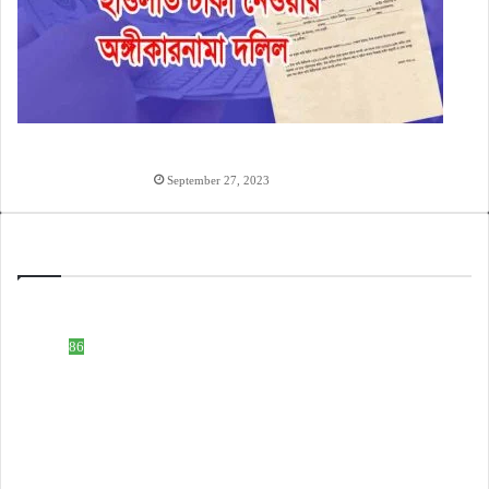
হাওলাত টাকা দেওয়ার অঙ্গিকারনামা, টাকা ধারের চুক্তিপত্র
লেখার নিয়ম
September 27, 2023
Categories
ইসলামিক নাম
508
টেক নলেজ
86
ডকুমেন্ট ফরমেট
83
হিন্দু নাম
59
টিউটোরিয়াল ভিডিও
51