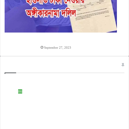
হাওলাত টাকা দেওয়ার অঙ্গিকারনামা, টাকা ধারের চুক্তিপত্র
লেখার নিয়ম
September 27, 2023
Categories
ইসলামিক নাম
508
টেক নলেজ
86
ডকুমেন্ট ফরমেট
83
হিন্দু নাম
59
টিউটোরিয়াল ভিডিও
51