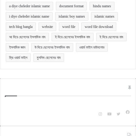
a diye cheleder islamic name
document format
hindu names
i diye cheleder islamic name
islamic boy names
islamic names
tech blog bangla
website
word file
word file download
আ দিয়ে ছেলেদের ইসলামিক নাম
ই দিয়ে ছেলেদের ইসলামিক নাম
ই দিয়ে ছেলেদের নাম
ইসলামিক জ্ঞান
উ দিয়ে ছেলেদের ইসলামিক নাম
ওয়ার্ড ফাইল ডাউনলোড
ফ্রি ওয়ার্ড ফাইল
মুসলিম ছেলেদের নাম
Quick Bangla
টেকনোলজি ও অন্যান্য বিষয়ক বিভিন্ন ক্যাটাগরি অনুযায়ী জানার ও জানানুর জন্যই এই ওয়েবসাইটটি।
Fac
Instagram
YouTube
X
Check Also