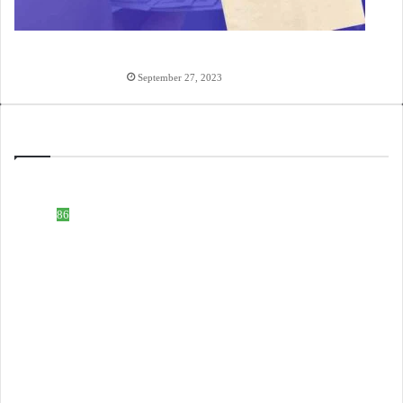
হাওলাত টাকা দেওয়ার অঙ্গিকারনামা, টাকা ধারের চুক্তিপত্র
লেখার নিয়ম
September 27, 2023
Categories
ইসলামিক নাম
508
টেক নলেজ
86
ডকুমেন্ট ফরমেট
83
হিন্দু নাম
59
টিউটোরিয়াল ভিডিও
51
ইসলাম নলেজ
61
বাংলা ব্লগ
25
সফটওয়্যার
10