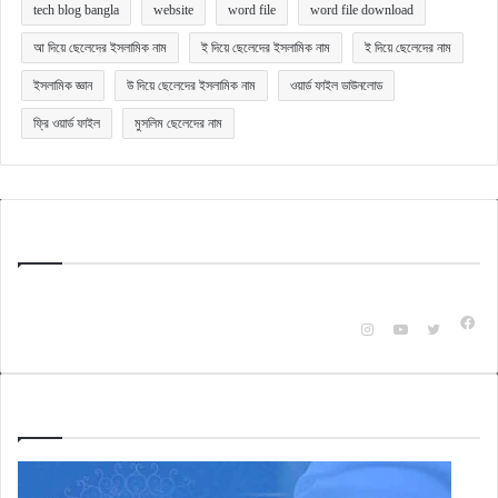
tech blog bangla
website
word file
word file download
আ দিয়ে ছেলেদের ইসলামিক নাম
ই দিয়ে ছেলেদের ইসলামিক নাম
ই দিয়ে ছেলেদের নাম
ইসলামিক জ্ঞান
উ দিয়ে ছেলেদের ইসলামিক নাম
ওয়ার্ড ফাইল ডাউনলোড
ফ্রি ওয়ার্ড ফাইল
মুসলিম ছেলেদের নাম
Quick Bangla
টেকনোলজি ও অন্যান্য বিষয়ক বিভিন্ন ক্যাটাগরি অনুযায়ী জানার ও জানানুর জন্যই এই ওয়েবসাইটটি।
Fac
Instagram
YouTube
X
Check Also
স