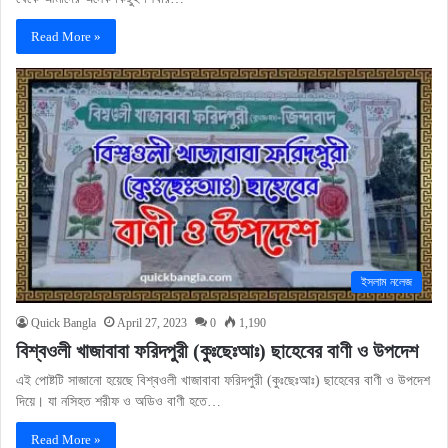
Read More »
ইসলাম নলেজ
Quick Bangla
April 27, 2023
0
1,190
বিশ্বওলী খাজাবাবা ফরিদপুরী (কুঃছেঃআঃ) ছাহেবের বাণী ও উপদেশ
এই পোষ্টটি সাজানো হয়েছে বিশ্বওলী খাজাবাবা ফরিদপুরী (কুঃছেঃআঃ) ছাহেবের বাণী ও উপদেশ
দিয়ে। যা নসিহত শরীফ ও অডিও বাণী হতে…
Read More »