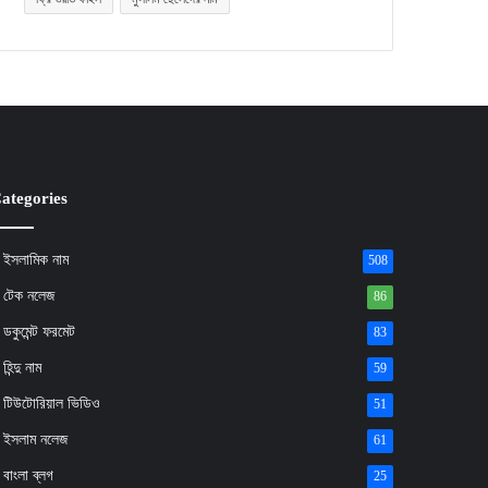
ategories
ইসলামিক নাম
508
টেক নলেজ
86
ডকুমেন্ট ফরমেট
83
হিন্দু নাম
59
টিউটোরিয়াল ভিডিও
51
ইসলাম নলেজ
61
বাংলা ব্লগ
25