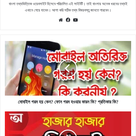
বাংলা তথ্যভিত্তিক ওয়েবসাইট হিসেবে পরিচালিত এই সাইটটি। তাই বাংলায় অনেক ধরনের তথ্যই
এখানে পেয়ে যাবেন। আশা করি সঠিক তথ্য বিষয়বস্তু জানতে পারবেন।
Website
Facebook
YouTube
মোবাইল
গরম
হয়
কেন?
ফোন
গরম
হওয়ার
কারন
কি?
প্রতিকার
মোবাইল গরম হয় কেন? ফোন গরম হওয়ার কারন কি? প্রতিকার কি?
কি?
ইংলিশ
ও
বাংলা
ফ্রি