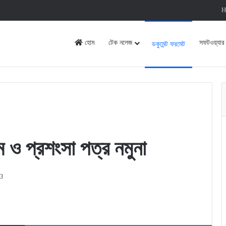
H
হোম
টেক নলেজ
সফটওয়্যার
ডকুমেন্ট ফরমেট
ম ও প্রশংসা পত্র নমুনা
23
rint