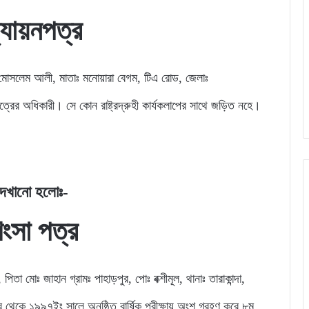
্যায়নপত্র
ঃ মোসলেম আলী, মাতাঃ মনোয়ারা বেগম, টিএ রোড, জেলাঃ
ের অধিকারী। সে কোন রাষ্ট্রদ্রুহী কার্যকলাপের সাথে জড়িত নহে।
ম দেখানো হলোঃ-
শংসা পত্র
িতা মোঃ জাহান গ্রামঃ পাহাড়পুর, পোঃ বক্শীমূল, থানাঃ তারাকান্দা,
 থেকে ১৯৯৭ইং সালে অনুষ্ঠিত বার্ষিক পরীক্ষায় অংশ গ্রহণ করে ৮ম