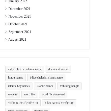
January 2022
December 2021
November 2021
October 2021
September 2021
August 2021
a diye cheleder islamic name
document format
hindu names
i diye cheleder islamic name
islamic boy names
islamic names
tech blog bangla
website
word file
word file download
আ দিয়ে ছেলেদের ইসলামিক নাম
ই দিয়ে ছেলেদের ইসলামিক নাম